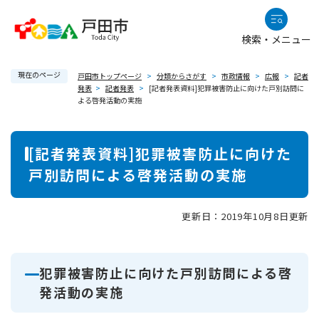
ペ
メニューを飛ばして本文へ
ー
検索・メニュー
ジ
の
現在のページ
先
戸田市トップページ
>
分類からさがす
>
市政情報
>
広報
>
記者
発表
>
記者発表
>
[記者発表資料]犯罪被害防止に向けた戸別訪問に
頭
よる啓発活動の実施
で
す
本
。
[記者発表資料]犯罪被害防止に向けた
文
戸別訪問による啓発活動の実施
更新日：2019年10月8日更新
犯罪被害防止に向けた戸別訪問による啓
発活動の実施