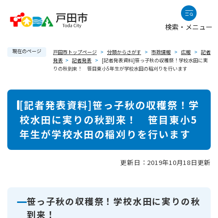
ペ
メニューを飛ばして本文へ
ー
検索・メニュー
ジ
の
現在のページ
先
戸田市トップページ
>
分類からさがす
>
市政情報
>
広報
>
記者
発表
>
記者発表
>
[記者発表資料]笹っ子秋の収穫祭！学校水田に実
頭
りの秋到来！ 笹目東小5年生が学校水田の稲刈りを行います
で
す
本
。
[記者発表資料]笹っ子秋の収穫祭！学
文
校水田に実りの秋到来！ 笹目東小5
年生が学校水田の稲刈りを行います
更新日：2019年10月18日更新
笹っ子秋の収穫祭！学校水田に実りの秋
到来！