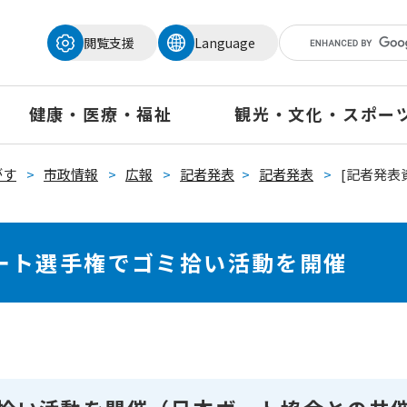
メニューを飛ばして本文へ
閲覧支援
Language
健康・医療・福祉
観光・文化・スポー
がす
>
市政情報
>
広報
>
記者発表
>
記者発表
>
[記者発
ボート選手権でゴミ拾い活動を開催