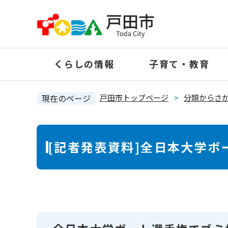
ペ
ー
ジ
の
くらしの情報
子育て・教育
先
頭
で
現在のページ
戸田市トップページ
>
分類からさ
す
。
本
[記者発表資料]全日本大学
文