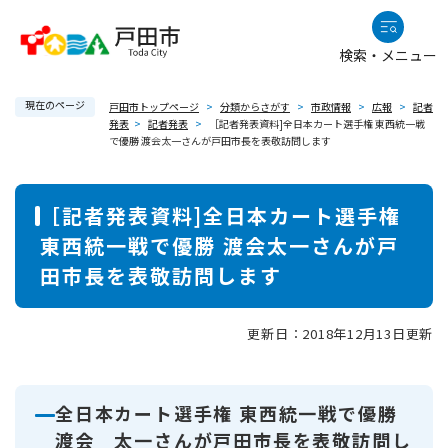
ペ
メニューを飛ばして本文へ
ー
検索・メニュー
ジ
の
現在のページ
先
戸田市トップページ
>
分類からさがす
>
市政情報
>
広報
>
記者
発表
>
記者発表
>
［記者発表資料]全日本カート選手権 東西統一戦
頭
で優勝 渡会太一さんが戸田市長を表敬訪問します
で
す
本
。
［記者発表資料]全日本カート選手権
文
東西統一戦で優勝 渡会太一さんが戸
田市長を表敬訪問します
更新日：2018年12月13日更新
全日本カート選手権 東西統一戦で優勝
渡会 太一さんが戸田市長を表敬訪問し