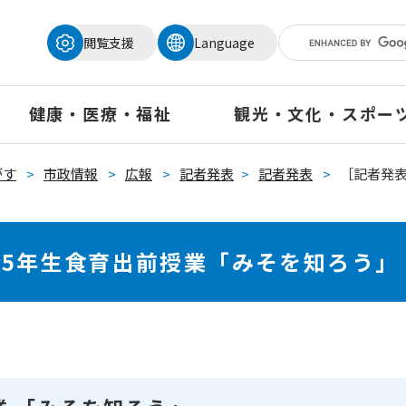
メニューを飛ばして本文へ
閲覧支援
Language
健康・医療・福祉
観光・文化・スポー
がす
>
市政情報
>
広報
>
記者発表
>
記者発表
>
［記者発表
校5年生食育出前授業「みそを知ろう」