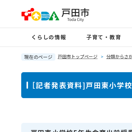
ペ
ー
ジ
の
くらしの情報
子育て・教育
先
頭
で
現在のページ
戸田市トップページ
>
分類からさ
す
。
本
［記者発表資料]戸田東小学
文