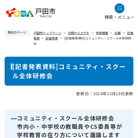
ペ
メニューを飛ばして本文へ
ー
検索・メニュー
ジ
の
現在のページ
先
戸田市トップページ
>
分類からさがす
>
市政情報
>
広報
>
記者
発表
>
記者発表
>
[記者発表資料]コミュニティ・スクール全体研修
頭
会
で
す
本
。
[記者発表資料]コミュニティ・スクー
文
ル全体研修会
更新日：2018年10月18日更新
コミュニティ・スクール全体研修会
市内小・中学校の教職員やCS委員等が
学校教育の在り方について議論します