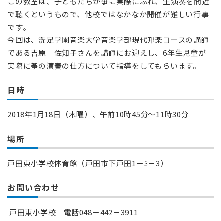
この教室は、子どもたちが箏に実際にふれ、生演奏を間近
で聴くというもので、他校ではなかなか開催が難しい行事
です。
今回は、洗足学園音楽大学音楽学部現代邦楽コースの講師
である吉原 佐知子さんを講師にお迎えし、6年生児童が
実際に筝の演奏の仕方について指導をしてもらいます。
日時
2018年1月18日（木曜）、午前10時45分～11時30分
場所
戸田東小学校体育館（戸田市下戸田1－3－3）
お問い合わせ
戸田東小学校 電話048－442－3911