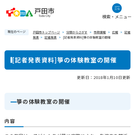
ペ
メニューを飛ばして本文へ
ー
検索・メニュー
ジ
の
現在のページ
先
戸田市トップページ
>
分類からさがす
>
市政情報
>
広報
>
記者
発表
>
記者発表
>
[記者発表資料]箏の体験教室の開催
頭
で
本
す
[記者発表資料]箏の体験教室の開催
。
文
更新日：2018年1月10日更新
箏の体験教室の開催
内容