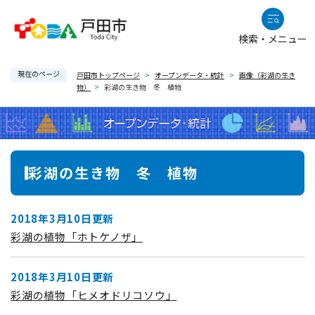
ペ
メニューを飛ばして本文へ
ー
検索・メニュー
ジ
の
現在のページ
先
戸田市トップページ
>
オープンデータ・統計
>
画像（彩湖の生き
物）
>
彩湖の生き物 冬 植物
頭
で
す
。
本
彩湖の生き物 冬 植物
文
2018年3月10日更新
彩湖の植物「ホトケノザ」
2018年3月10日更新
彩湖の植物「ヒメオドリコソウ」