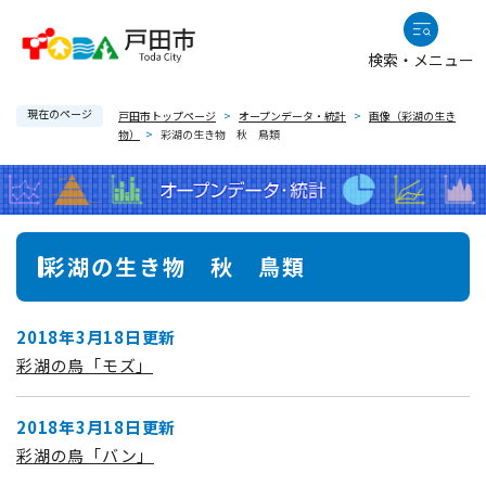
ペ
メニューを飛ばして本文へ
ー
検索・メニュー
ジ
の
現在のページ
先
戸田市トップページ
>
オープンデータ・統計
>
画像（彩湖の生き
物）
>
彩湖の生き物 秋 鳥類
頭
で
す
。
本
彩湖の生き物 秋 鳥類
文
2018年3月18日更新
彩湖の鳥「モズ」
2018年3月18日更新
彩湖の鳥「バン」