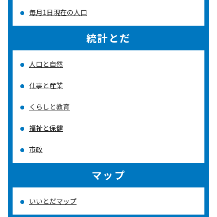
毎月1日現在の人口
統計とだ
人口と自然
仕事と産業
くらしと教育
福祉と保健
市政
マップ
いいとだマップ