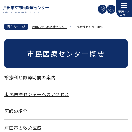
ペ
メニューを飛ばして本文へ
ー
検索・メ
ニュー
ジ
の
現在のページ
戸田市立市民医療センター
>
市民医療センター概要
先
頭
本
で
文
市民医療センター概要
す
。
診療科と診療時間の案内
市民医療センターへのアクセス
医師の紹介
戸田市の救急医療