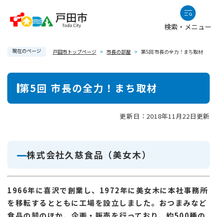
ペ
メニューを飛ばして本文へ
ー
検索・メニュー
ジ
の
現在のページ
先
戸田市トップページ
>
市長の部屋
>
第5回 市長の全力！まち取材
頭
で
本
第5回 市長の全力！まち取材
す
文
。
更新日：2018年11月22日更新
株式会社久慈食品（美女木）
1966年に喜沢で創業し、1972年に美女木に本社事務所
を移転するとともに工場を設立しました。おつまみなど
食品の卸のほか、企画・販売を行っており、約500種の