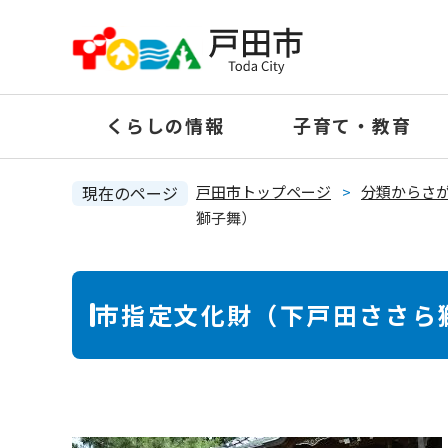
ペ
ー
ジ
の
くらしの情報
子育て・教育
先
頭
で
現在のページ
戸田市トップページ
>
分類からさ
す
獅子舞）
。
本
市指定文化財（下戸田ささら
文