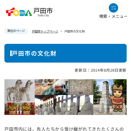
ペ
メニューを飛ばして本文へ
ー
検索・メニュー
ジ
の
現在のページ
先
戸田市トップページ
>
戸田市の文化財
頭
で
本
戸田市の文化財
す
文
。
更新日：2014年8月28日更新
戸田市内には、先人たちから受け継がれてきたたくさんの