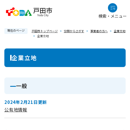
ペ
メニューを飛ばして本文へ
ー
検索・メニュー
ジ
の
現在のページ
先
戸田市トップページ
>
分類からさがす
>
事業者の方へ
>
企業立地
>
企業立地
頭
で
本
す
企業立地
。
文
一般
2024年2月21日更新
公有地情報