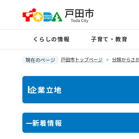
ペ
ー
ジ
の
くらしの情報
子育て・教育
先
頭
で
現在のページ
戸田市トップページ
>
分類からさ
す
。
本
企業立地
文
新着情報