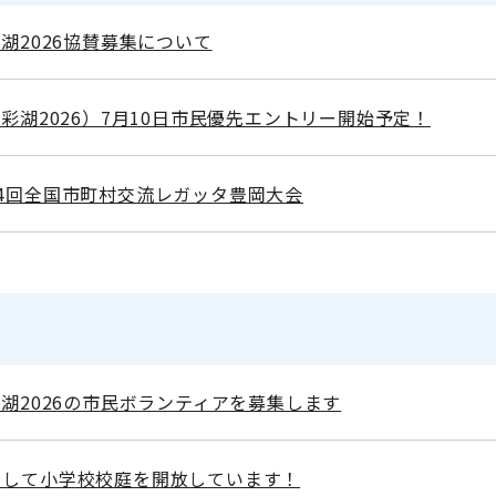
彩湖2026協賛募集について
n彩湖2026）7月10日市民優先エントリー開始予定！
4回全国市町村交流レガッタ豊岡大会
彩湖2026の市民ボランティアを募集します
として小学校校庭を開放しています！