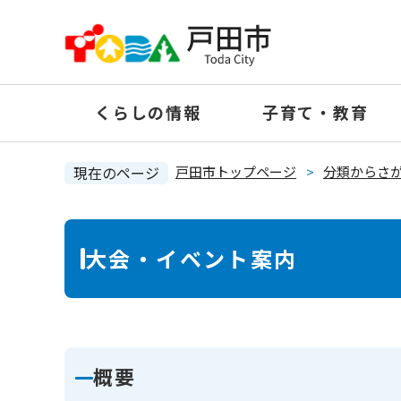
ペ
ー
ジ
の
くらしの情報
子育て・教育
先
頭
で
現在のページ
戸田市トップページ
>
分類からさ
す
。
本
大会・イベント案内
文
概要