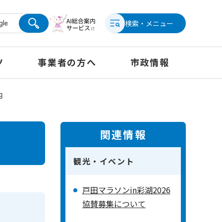
検索・メニュー
ツ
事業者の方へ
市政情報
内
関連情報
観光・イベント
戸田マラソンin彩湖2026
協賛募集について