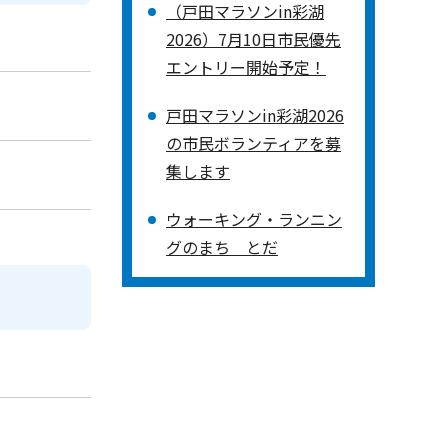
（戸田マラソンin彩湖
2026）7月10日市民優先
エントリー開始予定！
戸田マラソンin彩湖2026
の市民ボランティアを募
集します
ウォーキング・ランニン
グのまち とだ