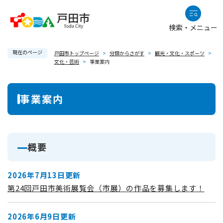
ペ
メニューを飛ばして本文へ
ー
検索・メニュー
ジ
の
現在のページ
先
戸田市トップページ
>
分類からさがす
>
観光・文化・スポーツ
>
文化・芸術
>
事業案内
頭
で
本
す
事業案内
。
文
概要
2026年7月13日更新
第24回戸田市美術展覧会（市展）の作品を募集します！
2026年6月9日更新