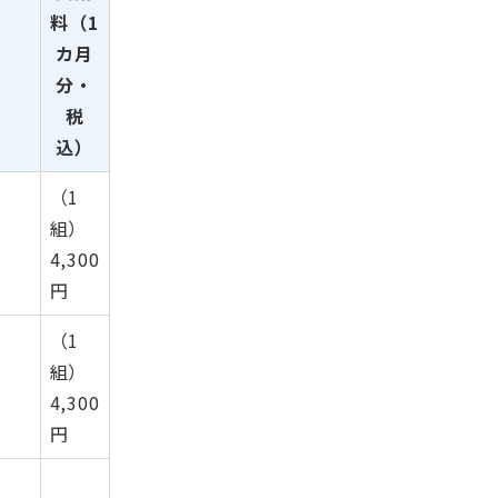
料（1
カ月
分・
税
込）
（1
組）
4,300
円
（1
組）
4,300
円