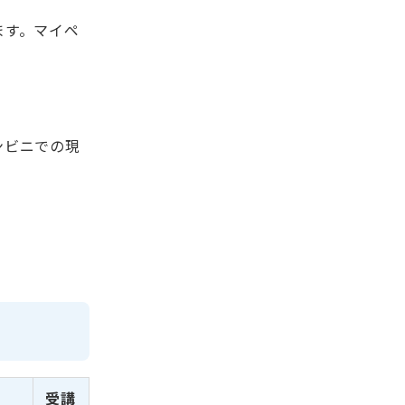
ます。マイペ
ンビニでの現
受講