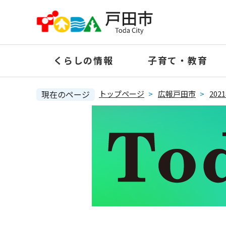
ペ
ー
ジ
の
くらしの情報
子育て・教育
先
頭
で
現在のページ
トップページ
>
広報戸田市
>
20
す
。