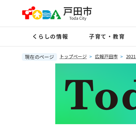
ペ
ー
ジ
の
くらしの情報
子育て・教育
先
頭
で
現在のページ
トップページ
>
広報戸田市
>
20
す
。