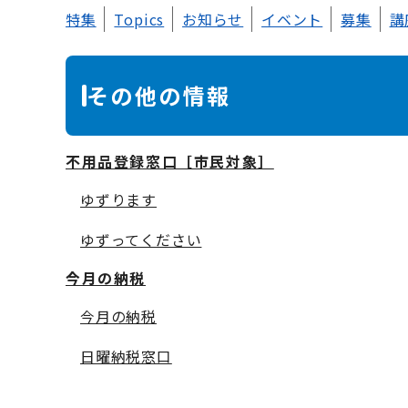
本
特集
Topics
お知らせ
イベント
募集
講
文
その他の情報
不用品登録窓口［市民対象］
ゆずります
ゆずってください
今月の納税
今月の納税
日曜納税窓口