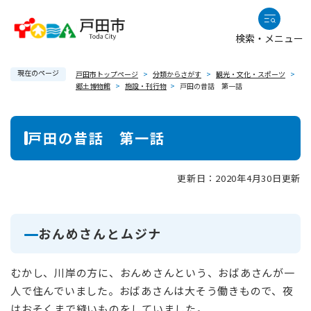
ペ
メニューを飛ばして本文へ
ー
検索・メニュー
ジ
の
現在のページ
先
戸田市トップページ
>
分類からさがす
>
観光・文化・スポーツ
>
郷土博物館
>
施設・刊行物
>
戸田の昔話 第一話
頭
で
本
す
戸田の昔話 第一話
。
文
更新日：2020年4月30日更新
おんめさんとムジナ
むかし、川岸の方に、おんめさんという、おばあさんが一
人で住んでいました。おばあさんは大そう働きもので、夜
はおそくまで縫いものをしていました。