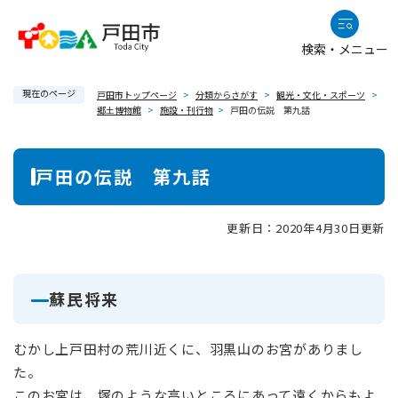
ペ
メニューを飛ばして本文へ
ー
検索・メニュー
ジ
の
現在のページ
先
戸田市トップページ
>
分類からさがす
>
観光・文化・スポーツ
>
郷土博物館
>
施設・刊行物
>
戸田の伝説 第九話
頭
で
本
す
戸田の伝説 第九話
。
文
更新日：2020年4月30日更新
蘇民将来
むかし上戸田村の荒川近くに、羽黒山のお宮がありまし
た。
このお宮は、塚のような高いところにあって遠くからもよ