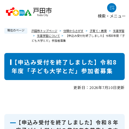
ペ
メニューを飛ばして本文へ
ー
検索・メニュー
ジ
の
現在のページ
先
戸田市トップページ
>
分類からさがす
>
子育て・教育
>
生涯学習
>
生涯学習について
>
【申込み受付を終了しました】令和8年度「子
頭
ども大学とだ」参加者募集
で
す
本
。
【申込み受付を終了しました】令和8
文
年度「子ども大学とだ」参加者募集
更新日：2026年7月10日更新
【申込み受付を終了しました】令和８年