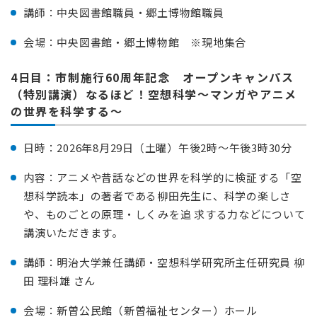
講師：中央図書館職員・郷土博物館職員
会場：中央図書館・郷土博物館 ※現地集合
4日目：市制施行60周年記念 オープンキャンパス
（特別講演）なるほど！空想科学～マンガやアニメ
の世界を科学する～
日時：2026年8月29日（土曜）午後2時～午後3時30分
内容：アニメや昔話などの世界を科学的に検証する「空
想科学読本」の著者である柳田先生に、科学の楽しさ
や、ものごとの原理・しくみを追 求する力などについて
講演いただきます。
講師：明治大学兼任講師・空想科学研究所主任研究員 柳
田 理科雄 さん
会場：新曽公民館（新曽福祉センター）ホール