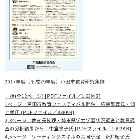
2017年度（平成29年度）戸田市教育研究集録
一括(全12ページ) [PDFファイル／1.63MB]
1ページ 戸田市教育フェスティバル開催 柘植雅義氏・淵
上孝氏 [PDFファイル／838KB]
2,3ページ 教育長挨拶・埼玉県学力学習状況調査と教員調
査の分析結果から 中室牧子氏 [PDFファイル／1002KB]
4,5ページ リーディングスキルの共同研究 新井紀子氏