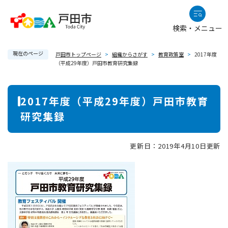
ペ
メニューを飛ばして本文へ
ー
検索・メニュー
ジ
の
現在のページ
先
戸田市トップページ
>
組織からさがす
>
教育政策室
>
2017年度
（平成29年度）戸田市教育研究集録
頭
で
本
す
2017年度（平成29年度）戸田市教育
。
文
研究集録
更新日：2019年4月10日更新