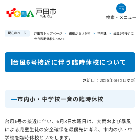
ペ
メニューを飛ばして本文へ
ー
検索・メニュー
ジ
の
現在のページ
先
戸田市トップページ
>
組織からさがす
>
学務課
>
台風6号接近に
伴う臨時休校について
頭
で
本
す
台風6号接近に伴う臨時休校について
。
文
更新日：2026年6月2日更新
市内小・中学校一斉の臨時休校
台風6号の接近に伴い、6月3日水曜日は、大雨および暴風
による児童生徒の安全確保を最優先に考え、市内の小・中
学校を臨時休校といたします。