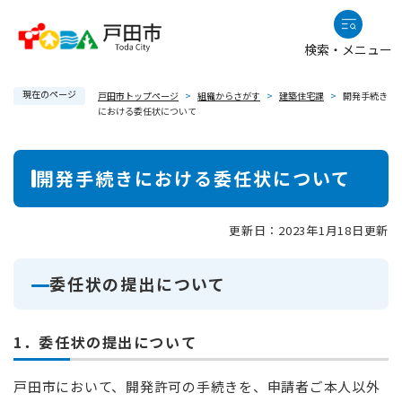
ペ
メニューを飛ばして本文へ
ー
検索・メニュー
ジ
の
現在のページ
先
戸田市トップページ
>
組織からさがす
>
建築住宅課
>
開発手続き
における委任状について
頭
で
本
す
開発手続きにおける委任状について
。
文
更新日：2023年1月18日更新
委任状の提出について
1．委任状の提出について
戸田市において、開発許可の手続きを、申請者ご本人以外