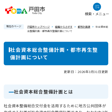
ペ
メニューを飛ばして本文へ
ー
検索・メニュー
ジ
の
現在のページ
先
戸田市トップページ
>
組織からさがす
>
都市計画課
>
社会資本総
合整備計画・都市再生整備計画について
頭
で
本
す
社会資本総合整備計画・都市再生整
。
文
備計画について
更新日：2026年3月31日更新
社会資本総合整備計画とは
社会資本整備総合交付金を活用するために地方公共団体が