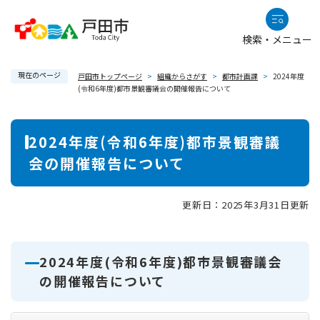
ペ
メニューを飛ばして本文へ
ー
検索・メニュー
ジ
の
現在のページ
先
戸田市トップページ
>
組織からさがす
>
都市計画課
>
2024年度
(令和6年度)都市景観審議会の開催報告について
頭
で
本
す
2024年度(令和6年度)都市景観審議
。
文
会の開催報告について
更新日：2025年3月31日更新
2024年度(令和6年度)都市景観審議会
の開催報告について