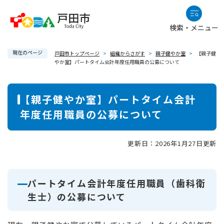
ペ
メニューを飛ばして本文へ
ー
検索・メニュー
ジ
の
現在のページ
先
戸田市トップページ
>
組織からさがす
>
親子健やか室
>
【親子健
やか室】パートタイム会計年度任用職員の公募について
頭
で
本
す
【親子健やか室】パートタイム会計
。
文
年度任用職員の公募について
更新日：2026年1月27日更新
パートタイム会計年度任用職員（歯科衛
生士）の公募について