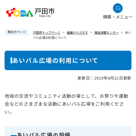
ペ
メニューを飛ばして本文へ
ー
検索・メニュー
ジ
の
現在のページ
先
戸田市トップページ
>
組織からさがす
>
福祉保健センター
>
あい
パル広場の利用について
頭
で
本
す
あいパル広場の利用について
。
文
更新日：2019年8月21日更新
地域の交流やコミュニティ活動の場として、お祭りや運動
会などのさまざまな活動にあいパル広場をご利用くださ
い。
あいパル広場の設備