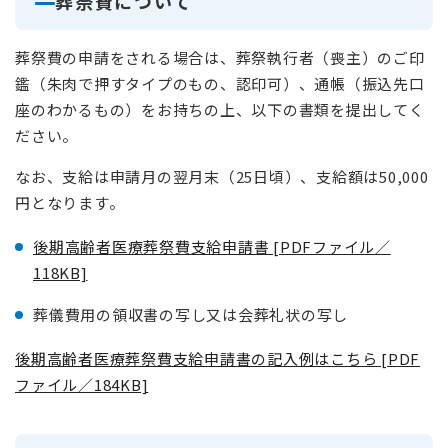
葬祭費について
葬祭費の申請をされる場合は、葬祭執行者（喪主）のご印
鑑（朱肉で押すタイプのもの、認印可）、通帳（振込先口
座のわかるもの）をお持ちの上、以下の書類を提出してく
ださい。
なお、支給は申請月の翌月末（25日頃）、支給額は50,000
円となります。
後期高齢者医療葬祭費支給申請書 [PDFファイル／
118KB]
葬儀費用の領収書の写し又は会葬礼状の写し
後期高齢者医療葬祭費支給申請書の記入例はこちら [PDF
ファイル／184KB]