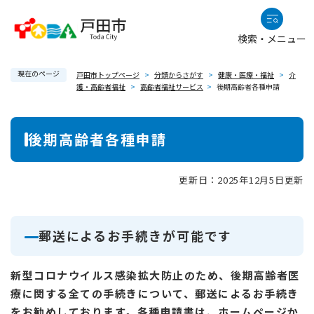
ペ
メニューを飛ばして本文へ
ー
検索・メニュー
ジ
の
現在のページ
先
戸田市トップページ
>
分類からさがす
>
健康・医療・福祉
>
介
護・高齢者福祉
>
高齢者福祉サービス
>
後期高齢者各種申請
頭
で
本
す
後期高齢者各種申請
。
文
更新日：2025年12月5日更新
郵送によるお手続きが可能です
新型コロナウイルス感染拡大防止のため、後期高齢者医
療に関する全ての手続きについて、郵送によるお手続き
をお勧めしております。各種申請書は、ホームページか