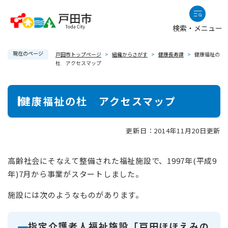
ペ
メニューを飛ばして本文へ
ー
検索・メニュー
ジ
の
現在のページ
先
戸田市トップページ
>
組織からさがす
>
健康長寿課
>
健康福祉の
杜 アクセスマップ
頭
で
本
す
健康福祉の杜 アクセスマップ
。
文
更新日：2014年11月20日更新
高齢社会にそなえて整備された福祉施設で、1997年(平成9
年)7月から事業がスタートしました。
施設には次のようなものがあります。
指定介護老人福祉施設「戸田ほほえみの