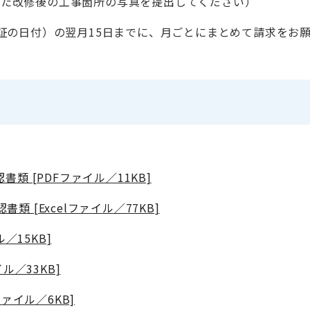
った改修後の工事箇所の写真を提出してください）
証の日付）の翌月15日までに、月ごとにまとめて請求をお
 [PDFファイル／11KB]
 [Excelファイル／77KB]
／15KB]
ル／33KB]
ァイル／6KB]