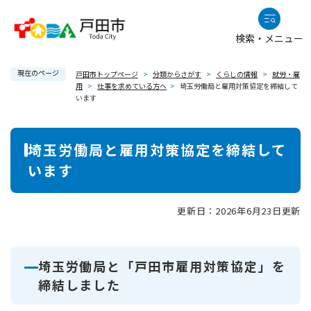
ペ
メニューを飛ばして本文へ
ー
検索・メニュー
ジ
の
現在のページ
先
戸田市トップページ
>
分類からさがす
>
くらしの情報
>
就労・雇
用
>
仕事を求めている方へ
>
埼玉労働局と雇用対策協定を締結して
頭
います
で
す
本
。
埼玉労働局と雇用対策協定を締結して
文
います
更新日：2026年6月23日更新
埼玉労働局と「戸田市雇用対策協定」を
締結しました