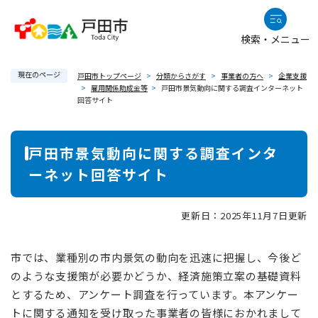
ペ
メニューを飛ばして本文へ
ー
検索・メニュー
ジ
の
現在のページ
先
戸田市トップページ
>
分類からさがす
>
事業者の方へ
>
企業支援
>
雇用関係助成金等
>
戸田市景気動向に関する調査インターネット
頭
回答サイト
で
す
本
。
戸田市景気動向に関する調査インタ
文
ーネット回答サイト
更新日：2025年11月7日更新
市では、業種別の市内景気の動向を迅速に把握し、今後ど
のような支援策が必要かどうか、経済施策立案の基礎資料
とするため、アンケート調査を行っています。本アンケー
トに関する通知を受け取った事業者の皆様におかれまして