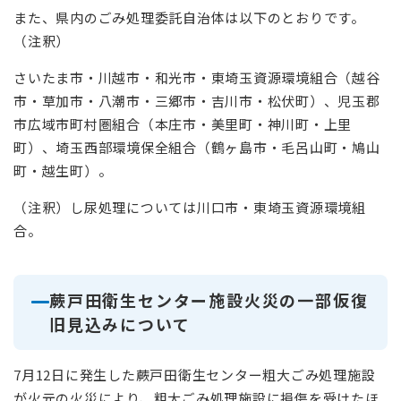
また、県内のごみ処理委託自治体は以下のとおりです。
（注釈）
さいたま市・川越市・和光市・東埼玉資源環境組合（越谷
市・草加市・八潮市・三郷市・吉川市・松伏町）、児玉郡
市広域市町村圏組合（本庄市・美里町・神川町・上里
町）、埼玉西部環境保全組合（鶴ヶ島市・毛呂山町・鳩山
町・越生町）。
（注釈）し尿処理については川口市・東埼玉資源環境組
合。
蕨戸田衛生センター施設火災の一部仮復
旧見込みについて
7月12日に発生した蕨戸田衛生センター粗大ごみ処理施設
が火元の火災により、粗大ごみ処理施設に損傷を受けたほ