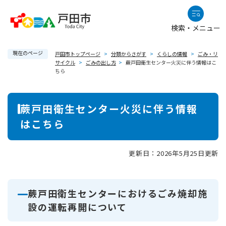
ペ
メニューを飛ばして本文へ
ー
検索・メニュー
ジ
の
現在のページ
先
戸田市トップページ
>
分類からさがす
>
くらしの情報
>
ごみ・リ
サイクル
>
ごみの出し方
>
蕨戸田衛生センター火災に伴う情報はこ
頭
ちら
で
す
本
。
蕨戸田衛生センター火災に伴う情報
文
はこちら
更新日：2026年5月25日更新
蕨戸田衛生センターにおけるごみ焼却施
設の運転再開について