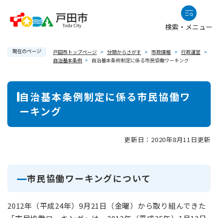
ペ
メニューを飛ばして本文へ
ー
検索・メニュー
ジ
の
現在のページ
先
戸田市トップページ
>
分類からさがす
>
市政情報
>
行政運営
>
自治基本条例
>
自治基本条例制定に係る市民協働ワーキング
頭
で
本
す
自治基本条例制定に係る市民協働ワ
。
文
ーキング
更新日：2020年8月11日更新
市民協働ワーキングについて
2012年（平成24年）9月21日（金曜）から取り組んできた