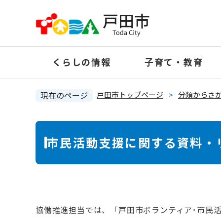
ペ
ー
ジ
の
くらしの情報
子育て・教育
先
頭
で
現在のページ
戸田市トップページ
>
分類からさ
す
。
本
市民活動支援に関する資料・
文
協働推進担当では、「戸田市ボランティア･市民