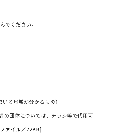
込んでください。
でいる地域が分かるもの）
未満の団体については、チラシ等で代用可
ファイル／22KB]