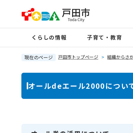
ペ
ー
ジ
の
くらしの情報
子育て・教育
先
頭
で
現在のページ
戸田市トップページ
>
組織からさ
す
。
本
オールdeエール2000につい
文