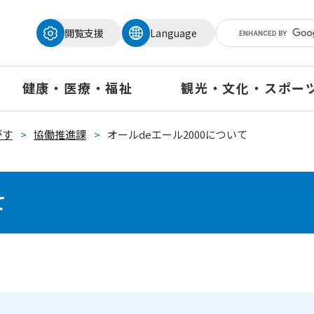
メニューを飛ばして本文へ
閲覧支援
Language
健康・医療・福祉
観光・文化・スポー
がす
>
協働推進課
>
オールdeエール2000について
て