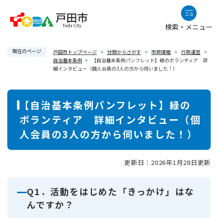
ペ
メニューを飛ばして本文へ
ー
検索・メニュー
ジ
の
現在のページ
先
戸田市トップページ
>
分類からさがす
>
市政情報
>
行政運営
>
自治基本条例
>
【自治基本条例パンフレット】緑のボランティア 詳
頭
細インタビュー（個人会員の3人の方から伺いました！）
で
す
本
。
【自治基本条例パンフレット】緑の
文
ボランティア 詳細インタビュー（個
人会員の3人の方から伺いました！）
更新日：2026年1月28日更新
Q1．活動をはじめた「きっかけ」はな
んですか？