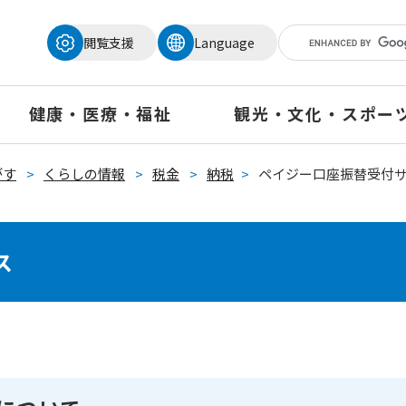
メニューを飛ばして本文へ
閲覧支援
Language
健康・医療・福祉
観光・文化・スポー
がす
>
くらしの情報
>
税金
>
納税
>
ペイジー口座振替受付
ス