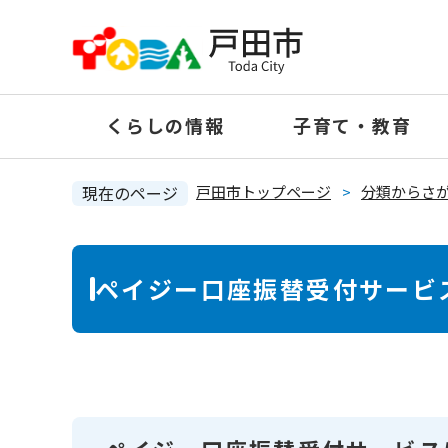
ペ
ー
ジ
の
くらしの情報
子育て・教育
先
頭
で
現在のページ
戸田市トップページ
>
分類からさ
す
。
本
ペイジー口座振替受付サービ
文