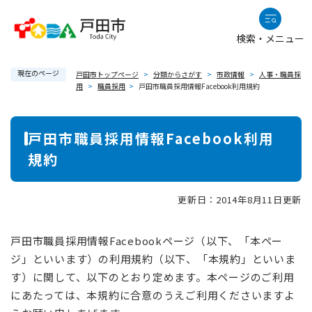
ペ
メニューを飛ばして本文へ
ー
検索・メニュー
ジ
の
現在のページ
先
戸田市トップページ
>
分類からさがす
>
市政情報
>
人事・職員採
用
>
職員採用
>
戸田市職員採用情報Facebook利用規約
頭
で
本
す
戸田市職員採用情報Facebook利用
。
文
規約
更新日：2014年8月11日更新
戸田市職員採用情報Facebookページ（以下、「本ペー
ジ」といいます）の利用規約（以下、「本規約」といいま
す）に関して、以下のとおり定めます。本ページのご利用
にあたっては、本規約に合意のうえご利用くださいますよ