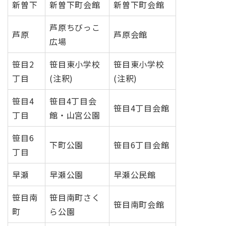
新曽下
新曽下町会館
新曽下町会館
芦原ちびっこ
芦原
芦原会館
広場
笹目2
笹目東小学校
笹目東小学校
丁目
(注釈)
(注釈)
笹目4
笹目4丁目会
笹目4丁目会館
丁目
館・山宮公園
笹目6
下町公園
笹目6丁目会館
丁目
早瀬
早瀬公園
早瀬公民館
笹目南
笹目南町さく
笹目南町会館
町
ら公園