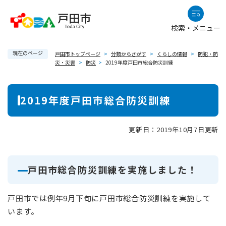
ペ
メニューを飛ばして本文へ
ー
検索・メニュー
ジ
の
現在のページ
先
戸田市トップページ
>
分類からさがす
>
くらしの情報
>
防犯・防
災・災害
>
防災
>
2019年度戸田市総合防災訓練
頭
で
本
す
2019年度戸田市総合防災訓練
。
文
更新日：2019年10月7日更新
戸田市総合防災訓練を実施しました！
戸田市では例年9月下旬に戸田市総合防災訓練を実施して
います。