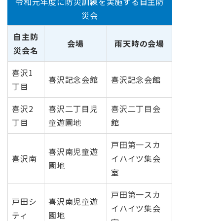
令和元年度に防災訓練を実施する自主防
災会
自主防
会場
雨天時の会場
災会名
喜沢1
喜沢記念会館
喜沢記念会館
丁目
喜沢2
喜沢二丁目児
喜沢二丁目会
丁目
童遊園地
館
戸田第一スカ
喜沢南児童遊
喜沢南
イハイツ集会
園地
室
戸田第一スカ
戸田シ
喜沢南児童遊
イハイツ集会
ティ
園地