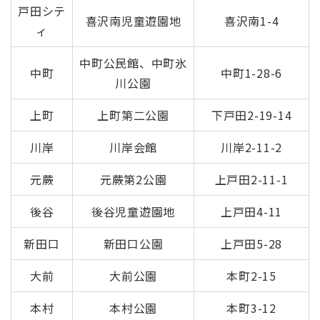
戸田シテ
喜沢南児童遊園地
喜沢南1-4
ィ
中町公民館、中町氷
中町
中町1-28-6
川公園
上町
上町第二公園
下戸田2-19-14
川岸
川岸会館
川岸2-11-2
元蕨
元蕨第2公園
上戸田2-11-1
後谷
後谷児童遊園地
上戸田4-11
新田口
新田口公園
上戸田5-28
大前
大前公園
本町2-15
本村
本村公園
本町3-12