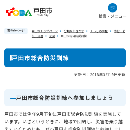
ペ
メニューを飛ばして本文へ
ー
検索・メニュー
ジ
の
現在のページ
先
戸田市トップページ
>
分類からさがす
>
くらしの情報
>
防犯・防
災・災害
>
防災
>
戸田市総合防災訓練
頭
で
本
す
戸田市総合防災訓練
。
文
更新日：2018年3月19日更新
戸田市総合防災訓練へ参加しましょう
戸田市では例年9月下旬に戸田市総合防災訓練を実施して
います。いざというときに、地域で団結し、災害を乗り越
えていくためにも、ぜひ戸田市総合防災訓練に参加しまし