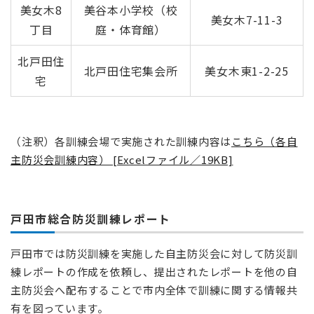
美女木8
美谷本小学校（校
美女木7-11-3
丁目
庭・体育館）
北戸田住
北戸田住宅集会所
美女木東1-2-25
宅
（注釈）各訓練会場で実施された訓練内容は
こちら（各自
主防災会訓練内容） [Excelファイル／19KB]
戸田市総合防災訓練レポート
戸田市では防災訓練を実施した自主防災会に対して防災訓
練レポートの作成を依頼し、提出されたレポートを他の自
主防災会へ配布することで市内全体で訓練に関する情報共
有を図っています。