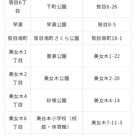
笹目6丁
下町公園
笹目6-26
目
早瀬
早瀬公園
笹目8-5
笹目南町
笹目南町さくら公園
笹目南町18-1
美女木1
重瀬公園
美女木1-22
丁目
美女木2
美女木公園
美女木2-20
丁目
美女木4
砂場公園
美女木4-14
丁目
美女木6
美谷本小学校（校
美女木7-11-3
丁目
庭・体育館）