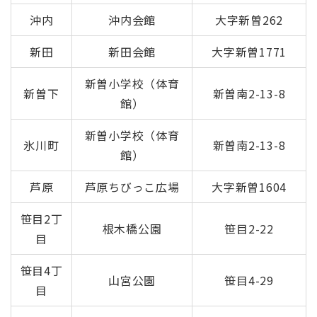
沖内
沖内会館
大字新曽262
新田
新田会館
大字新曽1771
新曽小学校（体育
新曽下
新曽南2-13-8
館）
新曽小学校（体育
氷川町
新曽南2-13-8
館）
芦原
芦原ちびっこ広場
大字新曽1604
笹目2丁
根木橋公園
笹目2-22
目
笹目4丁
山宮公園
笹目4-29
目