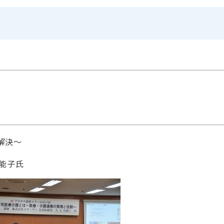
解決～
能子氏