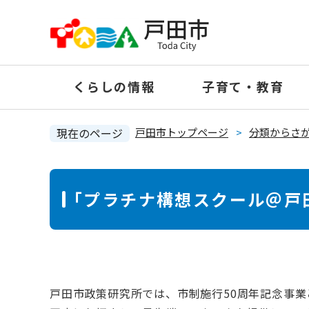
ペ
ー
ジ
の
くらしの情報
子育て・教育
先
頭
で
現在のページ
戸田市トップページ
>
分類からさ
す
。
本
「プラチナ構想スクール＠戸
文
戸田市政策研究所では、市制施行50周年記念事