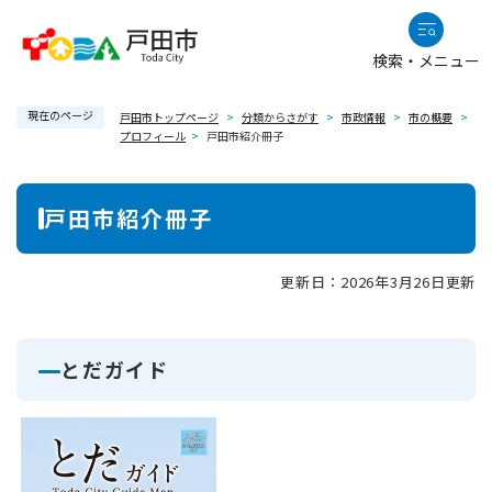
ペ
メニューを飛ばして本文へ
ー
検索・メニュー
ジ
の
現在のページ
先
戸田市トップページ
>
分類からさがす
>
市政情報
>
市の概要
>
プロフィール
>
戸田市紹介冊子
頭
で
本
す
戸田市紹介冊子
。
文
更新日：2026年3月26日更新
とだガイド