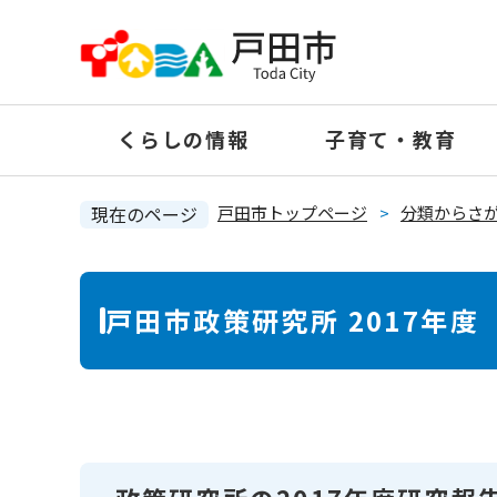
ペ
ー
ジ
の
くらしの情報
子育て・教育
先
頭
で
現在のページ
戸田市トップページ
>
分類からさ
す
。
本
戸田市政策研究所 2017年
文