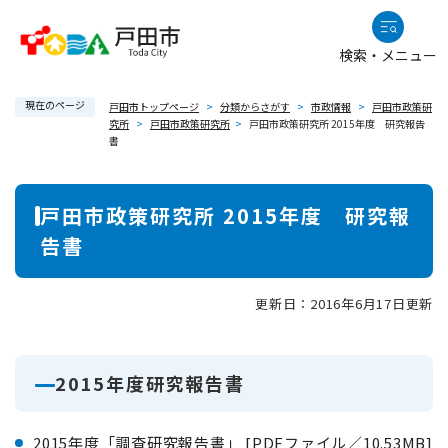
ペ
メニューを飛ばして本文へ
ー
検索・メニュー
ジ
の
現在のページ
先
戸田市トップページ
>
分類からさがす
>
市政情報
>
戸田市政策研
究所
>
戸田市政策研究所
>
戸田市政策研究所 2015年度 研究報告
頭
書
で
す
本
。
戸田市政策研究所 2015年度 研究報
文
告書
更新日：2016年6月17日更新
2015年度研究報告書
2015年度「調査研究報告書」 [PDFファイル／10.53MB]