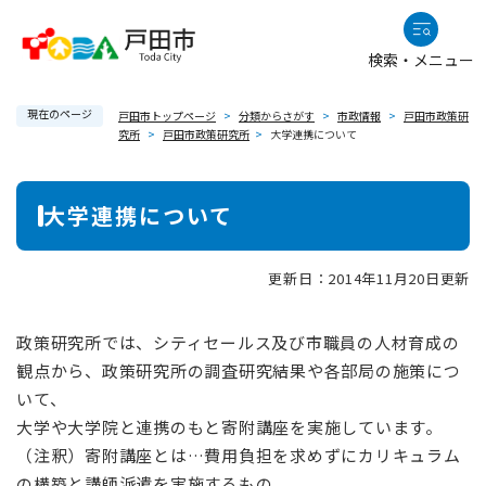
ペ
メニューを飛ばして本文へ
ー
検索・メニュー
ジ
の
現在のページ
先
戸田市トップページ
>
分類からさがす
>
市政情報
>
戸田市政策研
究所
>
戸田市政策研究所
>
大学連携について
頭
で
本
す
大学連携について
。
文
更新日：2014年11月20日更新
政策研究所では、シティセールス及び市職員の人材育成の
観点から、政策研究所の調査研究結果や各部局の施策につ
いて、
大学や大学院と連携のもと寄附講座を実施しています。
（注釈）寄附講座とは…費用負担を求めずにカリキュラム
の構築と講師派遣を実施するもの