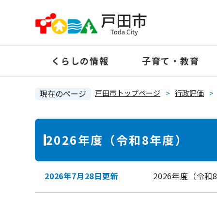
ペ
ー
ジ
の
くらしの情報
子育て・教育
先
頭
で
現在のページ
戸田市トップページ
>
行政評価
>
す
。
本
2026年度（令和8年度）
文
2026年7月28日更新
2026年度（令