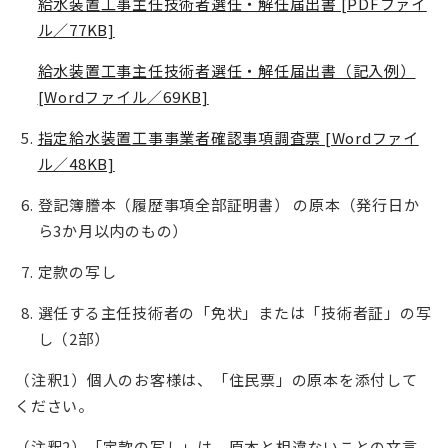
給水装置工事主任技術者選任・解任届出書 [PDFファイ
ル／77KB]
給水装置工事主任技術者選任・解任届出書（記入例）
[Wordファイル／69KB]
指定給水装置工事事業者確認事項調査票 [Wordファイ
ル／48KB]
登記簿謄本（履歴事項全部証明書） の原本（発行日か
ら3か月以内のもの）
定款の写し
選任する主任技術者の「免状」または「技術者証」の写
し（2部）
（注釈1）個人のお客様は、「住民票」の原本を添付して
ください。
（注釈2）「定款の写し」は、原本と相違ないことの文言