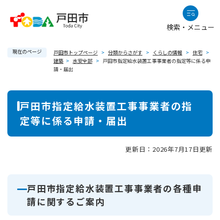
ペ
メニューを飛ばして本文へ
ー
検索・メニュー
ジ
の
現在のページ
先
戸田市トップページ
>
分類からさがす
>
くらしの情報
>
住宅
>
建築
>
水安全部
>
戸田市指定給水装置工事事業者の指定等に係る申
頭
請・届出
で
す
本
。
戸田市指定給水装置工事事業者の指
文
定等に係る申請・届出
更新日：2026年7月17日更新
戸田市指定給水装置工事事業者の各種申
請に関するご案内